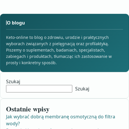
O blogu
Keto-online to blog o zdrowiu, urodzie i praktycznych
wyborach związanych z pielęgnacją oraz profilaktyką.
Piszemy o suplementach, badaniach, specjalistach,
zabiegach i produktach, tłumacząc ich zastosowanie w
prosty i konkretny sposób.
Szukaj
Szukaj
Ostatnie wpisy
Jak wybrać dobrą membranę osmotyczną do filtra
wody?