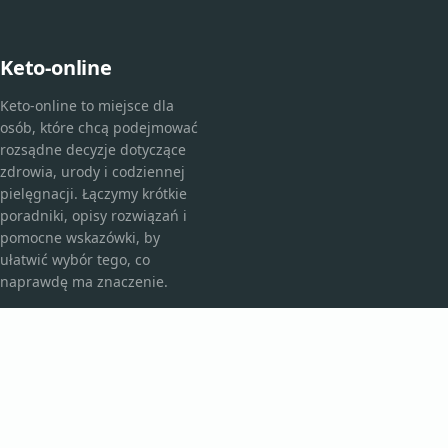
Keto-online
Keto-online to miejsce dla
osób, które chcą podejmować
rozsądne decyzje dotyczące
zdrowia, urody i codziennej
pielęgnacji. Łączymy krótkie
poradniki, opisy rozwiązań i
pomocne wskazówki, by
ułatwić wybór tego, co
naprawdę ma znaczenie.
KATEGORIE
Bez kategorii
Kosmetyki i pielęgnacja