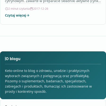
cytrynowym. Zawarte w preparacie składniki aktywne (cynk,
selen, witaminy…
2 minut czytania
2017-12-26
Czytaj więcej
O blogu
Keto-online to blog o zdrowiu, urodzie i praktycznych
wyborach związanych z pielęgnacją oraz profilaktyką.
Piszemy o suplementach, badaniach, specjalistach,
zabiegach i produktach, tłumacząc ich zastosowanie w
prosty i konkretny sposób.