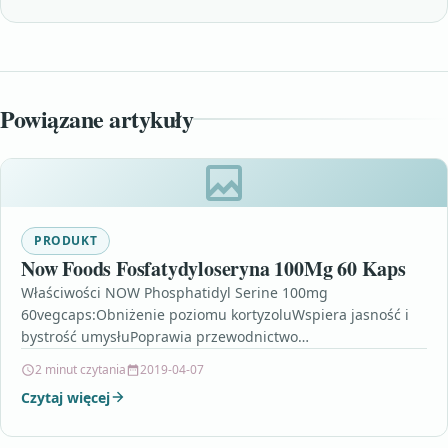
Powiązane artykuły
PRODUKT
Now Foods Fosfatydyloseryna 100Mg 60 Kaps
Właściwości NOW Phosphatidyl Serine 100mg
60vegcaps:Obniżenie poziomu kortyzoluWspiera jasność i
bystrość umysłuPoprawia przewodnictwo
nerwoweBogactwo najlepszych składnikówWspiera
2 minut czytania
2019-04-07
działanie układu nerwowegoNiezbędne uzupełnienie
Czytaj więcej
codziennej dietyPoprawa nastroju na…