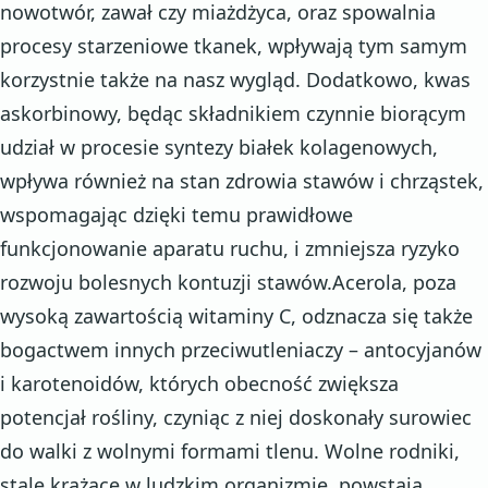
nowotwór, zawał czy miażdżyca, oraz spowalnia
procesy starzeniowe tkanek, wpływają tym samym
korzystnie także na nasz wygląd. Dodatkowo, kwas
askorbinowy, będąc składnikiem czynnie biorącym
udział w procesie syntezy białek kolagenowych,
wpływa również na stan zdrowia stawów i chrząstek,
wspomagając dzięki temu prawidłowe
funkcjonowanie aparatu ruchu, i zmniejsza ryzyko
rozwoju bolesnych kontuzji stawów.Acerola, poza
wysoką zawartością witaminy C, odznacza się także
bogactwem innych przeciwutleniaczy – antocyjanów
i karotenoidów, których obecność zwiększa
potencjał rośliny, czyniąc z niej doskonały surowiec
do walki z wolnymi formami tlenu. Wolne rodniki,
stale krążące w ludzkim organizmie, powstają