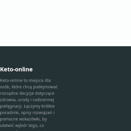
Keto-online
Keto-online to miejsce dla
osób, które chcą podejmować
rozsądne decyzje dotyczące
zdrowia, urody i codziennej
pielęgnacji. Łączymy krótkie
poradniki, opisy rozwiązań i
pomocne wskazówki, by
ułatwić wybór tego, co