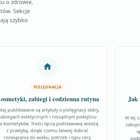
iu o zdrowie,
tów. Sekcje
gają szybko
PIELĘGNACJA
osmetyki, zabiegi i codzienna rutyna
Jak 
taj publikowane są artykuły o pielęgnacji skóry,
zabiegach estetycznych i rozsądnym podejściu
W tej c
o kosmetyków. Treści łączą podstawową wiedzę
zakupo
z praktyką, dzięki czemu łatwiej dobrać
o
rozwiązania do wieku, potrzeb i typu cery.
podp