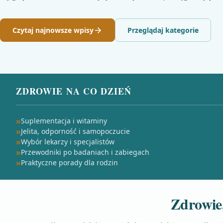
Czytaj najnowsze wpisy
Przeglądaj kategorie
ZDROWIE NA CO DZIEŃ
Suplementacja i witaminy
Jelita, odporność i samopoczucie
Wybór lekarzy i specjalistów
Przewodniki po badaniach i zabiegach
Praktyczne porady dla rodzin
Zdrowie,