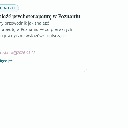
TEGORII
aleźć psychoterapeutę w Poznaniu
ny przewodnik jak znaleźć
erapeutę w Poznaniu — od pierwszych
o praktyczne wskazówki dotyczące
 wyboru terapii. Przeczytaj, aby szybciej
specjalistę…
 czytania
2026-05-28
ięcej