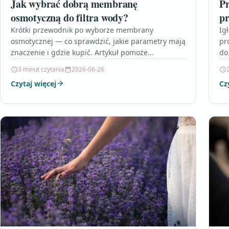
Jak wybrać dobrą membranę
Pr
osmotyczną do filtra wody?
pr
Krótki przewodnik po wyborze membrany
Ig
osmotycznej — co sprawdzić, jakie parametry mają
pr
znaczenie i gdzie kupić. Artykuł pomoże
do
dopasować model do potrzeb i przedłużyć…
in
3 minut czytania
2026-06-26
or
Czytaj więcej
Cz
Te