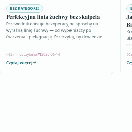
BEZ KATEGORII
Perfekcyjna linia żuchwy bez skalpela
Ja
B
Przewodnik opisuje bezoperacyjne sposoby na
wyraźną linię żuchwy — od wypełniaczy po
Kr
ćwiczenia i pielęgnację. Przeczytaj, by dowiedzieć
Bi
się, kiedy warto skonsultować się ze…
sz
za
3 minut czytania
2026-06-14
Czytaj więcej
Cz