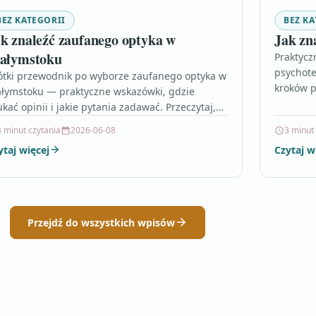
BEZ KATEGORII
BEZ KA
k znaleźć zaufanego optyka w
Jak zn
iałymstoku
Praktycz
psychot
ótki przewodnik po wyborze zaufanego optyka w
kroków p
ałymstoku — praktyczne wskazówki, gdzie
kosztów i
ukać opinii i jakie pytania zadawać. Przeczytaj,
znaleźć 
nim umówisz wizytę, by lepiej…
3 minut czytania
2026-06-08
3 minut
ytaj więcej
Czytaj w
Przejdź do wszystkich wpisów