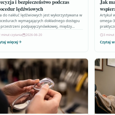
ecyzja i bezpieczeństwo podczas
Jak ma
ocedur lędźwiowych
wspiera
ła do nakłuć lędźwiowych jest wykorzystywana w
Artykuł 
ocedurach wymagających dokładnego dostępu
omega-3 
 przestrzeni podpajęczynówkowej, między
praktycz
nymi przy znieczuleniach podpajęczynówkowych
uwagami 
2 minut czytania
2026-06-20
3 minut
az wybranych czynnościach diagnostycznych.
ytaj więcej
Czytaj w
go…