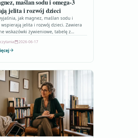
gnez, maślan sodu i omega-3
ją jelita i rozwój dzieci
wyjaśnia, jak magnez, maślan sodu i
wspierają jelita i rozwój dzieci. Zawiera
ne wskazówki żywieniowe, tabelę z
i sekcję FAQ dla…
 czytania
2026-06-17
ięcej