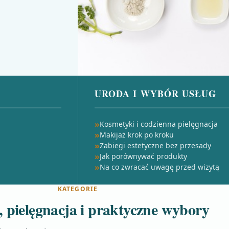
URODA I WYBÓR USŁUG
Kosmetyki i codzienna pielęgnacja
Makijaż krok po kroku
Zabiegi estetyczne bez przesady
Jak porównywać produkty
Na co zwracać uwagę przed wizytą
KATEGORIE
 pielęgnacja i praktyczne wybory