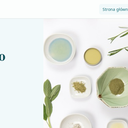
Strona głów
o