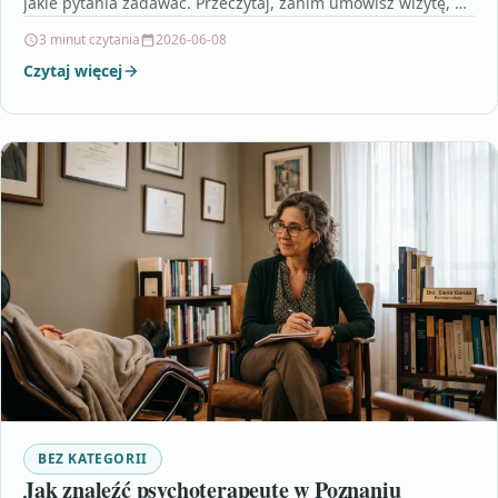
jakie pytania zadawać. Przeczytaj, zanim umówisz wizytę, by
lepiej…
3 minut czytania
2026-06-08
Czytaj więcej
BEZ KATEGORII
Jak znaleźć psychoterapeutę w Poznaniu