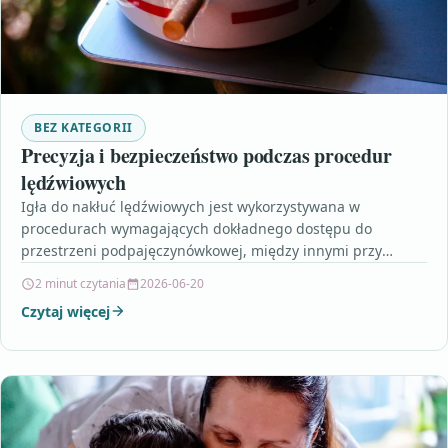
BEZ KATEGORII
Precyzja i bezpieczeństwo podczas procedur
lędźwiowych
Igła do nakłuć lędźwiowych jest wykorzystywana w
procedurach wymagających dokładnego dostępu do
przestrzeni podpajęczynówkowej, między innymi przy
znieczuleniach podpajęczynówkowych oraz wybranych
2 minut czytania
2026-06-20
czynnościach diagnostycznych. Tego…
Czytaj więcej