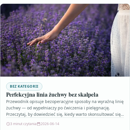
BEZ KATEGORII
Perfekcyjna linia żuchwy bez skalpela
Przewodnik opisuje bezoperacyjne sposoby na wyraźną linię
żuchwy — od wypełniaczy po ćwiczenia i pielęgnację.
Przeczytaj, by dowiedzieć się, kiedy warto skonsultować się
ze…
3 minut czytania
2026-06-14