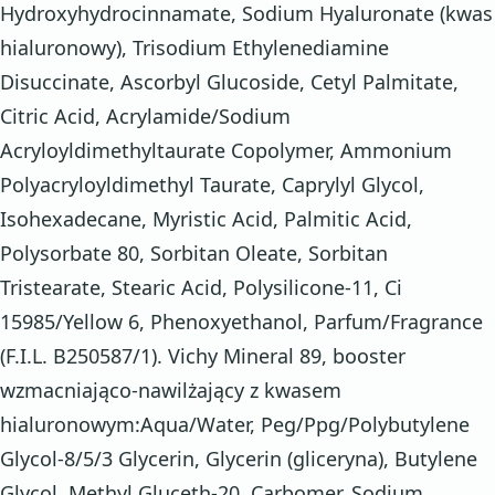
Hydroxyhydrocinnamate, Sodium Hyaluronate (kwas
hialuronowy), Trisodium Ethylenediamine
Disuccinate, Ascorbyl Glucoside, Cetyl Palmitate,
Citric Acid, Acrylamide/Sodium
Acryloyldimethyltaurate Copolymer, Ammonium
Polyacryloyldimethyl Taurate, Caprylyl Glycol,
Isohexadecane, Myristic Acid, Palmitic Acid,
Polysorbate 80, Sorbitan Oleate, Sorbitan
Tristearate, Stearic Acid, Polysilicone-11, Ci
15985/Yellow 6, Phenoxyethanol, Parfum/Fragrance
(F.I.L. B250587/1). Vichy Mineral 89, booster
wzmacniająco-nawilżający z kwasem
hialuronowym:Aqua/Water, Peg/Ppg/Polybutylene
Glycol-8/5/3 Glycerin, Glycerin (gliceryna), Butylene
Glycol, Methyl Gluceth-20, Carbomer, Sodium