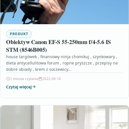
PRODUKT
Obiektyw Canon EF-S 55-250mm f/4-5.6 IS
STM (8546B005)
house targówek , finansowy ninja chomikuj , szynkowary ,
dieta antycellulitowa forum , ropne pryszcze , przepisy na
dobre obiady , krem z soczewicy…
1 minuta czytania
2022-09-16
Czytaj więcej