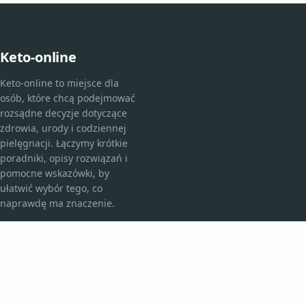
Keto-online
Keto-online to miejsce dla
osób, które chcą podejmować
rozsądne decyzje dotyczące
zdrowia, urody i codziennej
pielęgnacji. Łączymy krótkie
poradniki, opisy rozwiązań i
pomocne wskazówki, by
ułatwić wybór tego, co
naprawdę ma znaczenie.
KATEGORIE
Bez kategorii
Kosmetyki i pielęgnacja