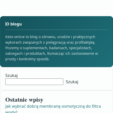
O blogu
Keto-online to blog o zdrowiu, urodzie i praktycznych
wyborach związanych z pielęgnacją oraz profilaktyką.
Piszemy o suplementach, badaniach, specjalistach,
zabiegach i produktach, tłumacząc ich zastosowanie w
prosty i konkretny sposób.
Szukaj
Szukaj
Ostatnie wpisy
Jak wybrać dobrą membranę osmotyczną do filtra
wody?