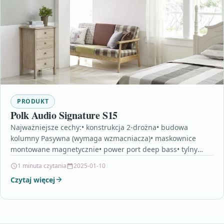
PRODUKT
Polk Audio Signature S15
Najważniejsze cechy:• konstrukcja 2-drożna• budowa
kolumny Pasywna (wymaga wzmacniacza)• maskownice
montowane magnetycznie• power port deep bass• tylny
rozpraszacz współpracuje z bas refleksem aby poprawić…
1 minuta czytania
2025-01-10
Czytaj więcej