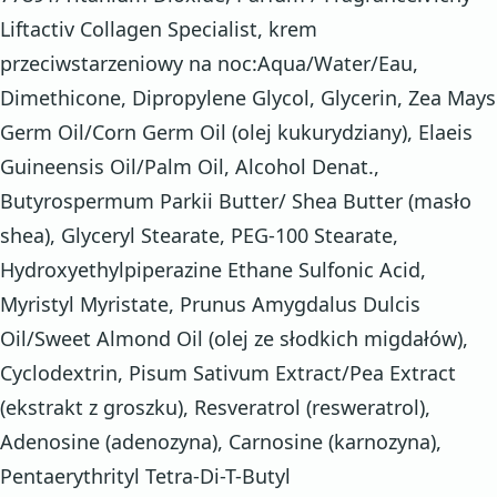
Liftactiv Collagen Specialist, krem
przeciwstarzeniowy na noc:Aqua/Water/Eau,
Dimethicone, Dipropylene Glycol, Glycerin, Zea Mays
Germ Oil/Corn Germ Oil (olej kukurydziany), Elaeis
Guineensis Oil/Palm Oil, Alcohol Denat.,
Butyrospermum Parkii Butter/ Shea Butter (masło
shea), Glyceryl Stearate, PEG-100 Stearate,
Hydroxyethylpiperazine Ethane Sulfonic Acid,
Myristyl Myristate, Prunus Amygdalus Dulcis
Oil/Sweet Almond Oil (olej ze słodkich migdałów),
Cyclodextrin, Pisum Sativum Extract/Pea Extract
(ekstrakt z groszku), Resveratrol (resweratrol),
Adenosine (adenozyna), Carnosine (karnozyna),
Pentaerythrityl Tetra-Di-T-Butyl