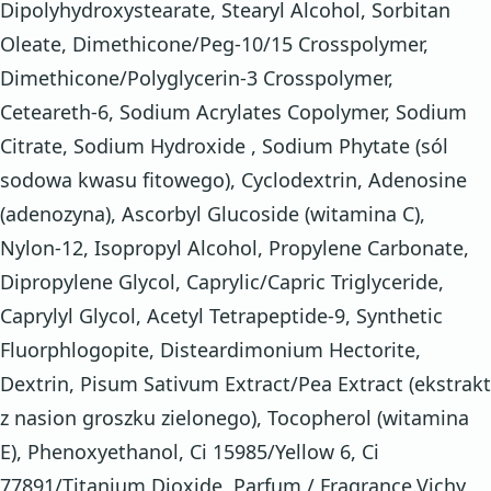
Dipolyhydroxystearate, Stearyl Alcohol, Sorbitan
Oleate, Dimethicone/Peg-10/15 Crosspolymer,
Dimethicone/Polyglycerin-3 Crosspolymer,
Ceteareth-6, Sodium Acrylates Copolymer, Sodium
Citrate, Sodium Hydroxide , Sodium Phytate (sól
sodowa kwasu fitowego), Cyclodextrin, Adenosine
(adenozyna), Ascorbyl Glucoside (witamina C),
Nylon-12, Isopropyl Alcohol, Propylene Carbonate,
Dipropylene Glycol, Caprylic/Capric Triglyceride,
Caprylyl Glycol, Acetyl Tetrapeptide-9, Synthetic
Fluorphlogopite, Disteardimonium Hectorite,
Dextrin, Pisum Sativum Extract/Pea Extract (ekstrakt
z nasion groszku zielonego), Tocopherol (witamina
E), Phenoxyethanol, Ci 15985/Yellow 6, Ci
77891/Titanium Dioxide, Parfum / Fragrance.Vichy